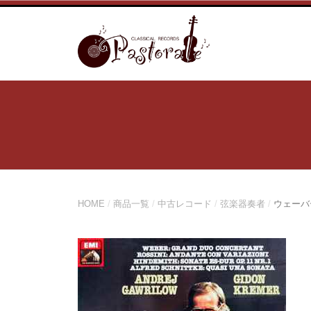
コ
ン
テ
ン
ツ
へ
ス
キ
ッ
プ
HOME
/
商品一覧
/
中古レコード
/
弦楽器奏者
/
ウェーバ