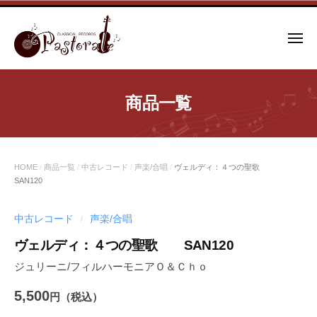
コ
ン
メ
テ
ニ
ュ
ン
ー
ツ
商品一覧
へ
ス
キ
ッ
HOME
/
商品一覧
/
中古レコード
/
声楽/合唱
/
ヴェルディ：４つの聖歌
プ
SAN120
中古レコード
声楽/合唱
/
ヴェルディ：４つの聖歌 SAN120
ジュリーニ/フィルハーモニアＯ＆Ｃｈｏ
5,500
円（税込）