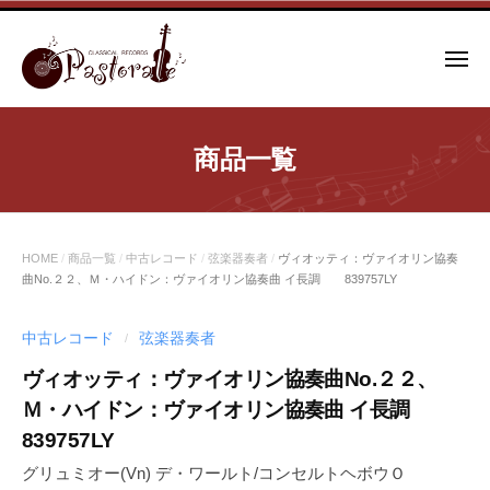
コ
ン
メ
テ
ニ
ュ
ン
ー
ツ
商品一覧
へ
ス
キ
ッ
HOME
/
商品一覧
/
中古レコード
/
弦楽器奏者
/
ヴィオッティ：ヴァイオリン協奏
プ
曲No.２２、Ｍ・ハイドン：ヴァイオリン協奏曲 イ長調 839757LY
中古レコード
弦楽器奏者
/
ヴィオッティ：ヴァイオリン協奏曲No.２２、
Ｍ・ハイドン：ヴァイオリン協奏曲 イ長調
839757LY
グリュミオー(Vn) デ・ワールト/コンセルトヘボウＯ