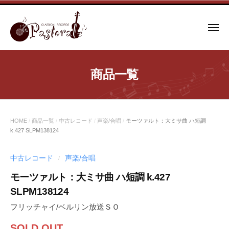
コ
ン
メ
テ
ニ
ュ
ン
ー
ツ
商品一覧
へ
ス
キ
ッ
HOME
/
商品一覧
/
中古レコード
/
声楽/合唱
/
モーツァルト：大ミサ曲 ハ短調
プ
k.427 SLPM138124
中古レコード
声楽/合唱
/
モーツァルト：大ミサ曲 ハ短調 k.427
SLPM138124
フリッチャイ/ベルリン放送ＳＯ
SOLD OUT