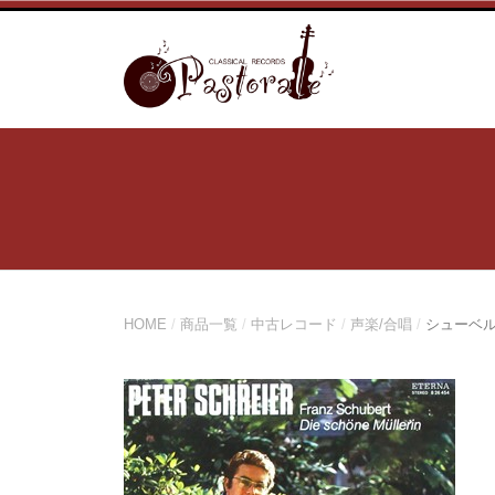
コ
ン
テ
ン
ツ
へ
ス
キ
ッ
プ
HOME
/
商品一覧
/
中古レコード
/
声楽/合唱
/
シューベル