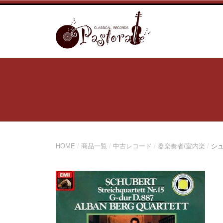
コ
ン
テ
ン
ツ
へ
ス
キ
ッ
プ
HOME
/
商品一覧
/
中古レコード
/
器楽奏者/室内楽
/
シュ