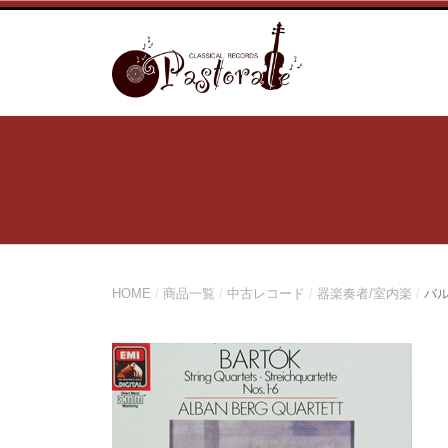
コ
ン
テ
ン
ツ
へ
ス
キ
ッ
プ
HOME
/
商品一覧
/
中古レコード
/
器楽奏者/室内楽
/
バル