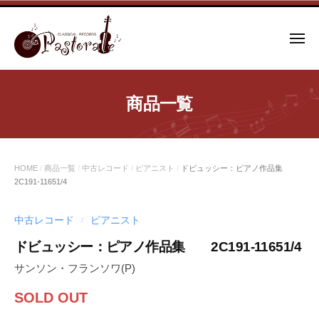
コ
ン
メ
テ
ニ
ュ
ン
ー
ツ
商品一覧
へ
ス
キ
ッ
HOME
/
商品一覧
/
中古レコード
/
ピアニスト
/
ドビュッシー：ピアノ作品集
プ
2C191-11651/4
中古レコード
ピアニスト
/
ドビュッシー：ピアノ作品集 2C191-11651/4
サンソン・フランソワ(P)
SOLD OUT