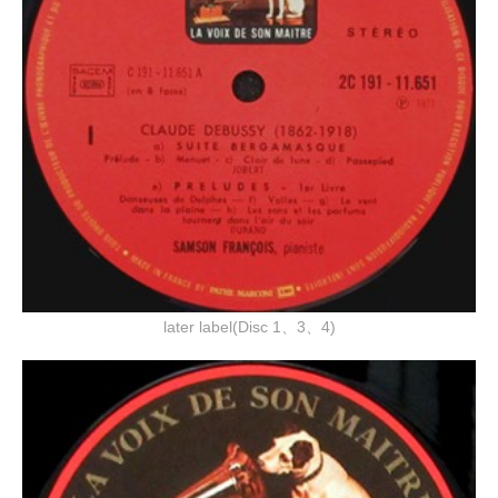
later label(Disc 1、3、4)