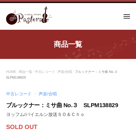
コ
ン
メ
テ
ニ
ュ
ン
ー
ツ
商品一覧
へ
ス
キ
ッ
HOME
/
商品一覧
/
中古レコード
/
声楽/合唱
/
ブルックナー：ミサ曲 No.３
プ
SLPM138829
中古レコード
声楽/合唱
/
ブルックナー：ミサ曲 No.３ SLPM138829
ヨッフム/バイエルン放送ＳＯ＆Ｃｈｏ
SOLD OUT