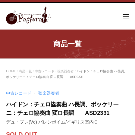
コ
ン
メ
テ
ニ
ュ
ン
ー
ツ
商品一覧
へ
ス
キ
ッ
HOME
/
商品一覧
/
中古レコード
/
弦楽器奏者
/
ハイドン：チェロ協奏曲 ハ長調、
プ
ボッケリーニ：チェロ協奏曲 変ロ長調 ASD2331
中古レコード
弦楽器奏者
/
ハイドン：チェロ協奏曲 ハ長調、ボッケリー
ニ：チェロ協奏曲 変ロ長調 ASD2331
デュ・プレ(Vc) バレンボイム/イギリス室内Ｏ
SOLD OUT