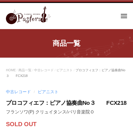
コ
ン
メ
テ
ニ
ュ
ン
ー
ツ
商品一覧
へ
ス
キ
ッ
HOME
/
商品一覧
/
中古レコード
/
ピアニスト
/
プロコフィエフ：ピアノ協奏曲No
プ
３ FCX218
中古レコード
ピアニスト
/
プロコフィエフ：ピアノ協奏曲No３ FCX218
フランソワ(P) クリュイタンス/パリ音楽院Ｏ
SOLD OUT