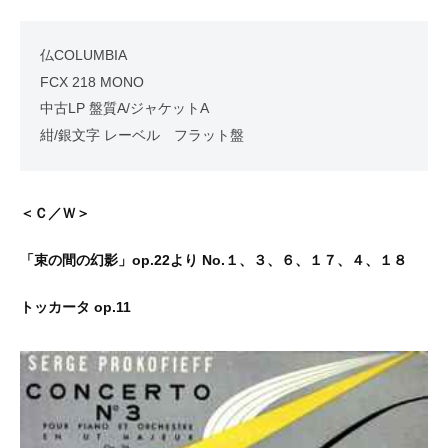
仏COLUMBIA
FCX 218 MONO
中古LP 盤質A/ジャケットA
紺/銀文字 レーベル フラット盤
＜Ｃ／Ｗ＞
「束の間の幻影」op.22より No.１、３、６、１７、４、１８
トッカータ op.11