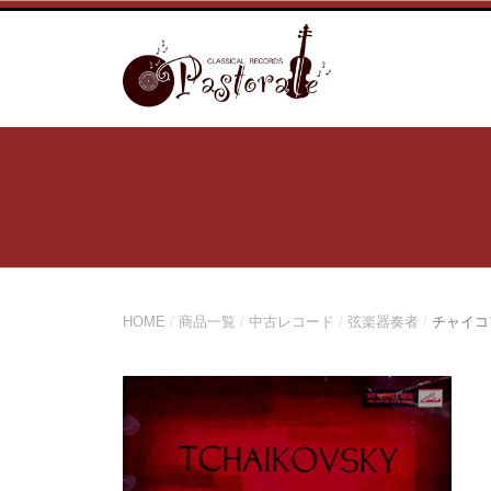
コ
ン
テ
ン
ツ
へ
ス
キ
ッ
プ
HOME
/
商品一覧
/
中古レコード
/
弦楽器奏者
/
チャイコ