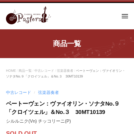
コ
ン
メ
テ
ニ
ュ
ン
ー
ツ
商品一覧
へ
ス
キ
ッ
HOME
/
商品一覧
/
中古レコード
/
弦楽器奏者
/
ベートーヴェン：ヴァイオリン・
プ
ソナタNo.９「クロイツェル」＆No.３ 30MT10139
中古レコード
弦楽器奏者
/
ベートーヴェン：ヴァイオリン・ソナタNo.９
「クロイツェル」＆No.３ 30MT10139
シルルニク(Vn) チッコリーニ(P)
SOLD OUT