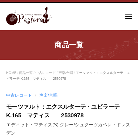
コ
ン
メ
テ
ニ
ュ
ン
ー
ツ
商品一覧
へ
ス
キ
ッ
HOME
/
商品一覧
/
中古レコード
/
声楽/合唱
/
モーツァルト：エクスルターテ・ユ
プ
ビラーテ K.165 マティス 2530978
中古レコード
声楽/合唱
/
モーツァルト：エクスルターテ・ユビラーテ
K.165 マティス 2530978
エディット・マティス(S) クレー/シュターツカペレ・ドレス
デン