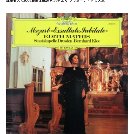
証聖者のための荘厳な挽課 K.339 より ラウダーテ・ドミヌム