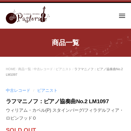
コ
ン
メ
テ
ニ
ュ
ン
ー
ツ
商品一覧
へ
ス
キ
ッ
HOME
/
商品一覧
/
中古レコード
/
ピアニスト
/
ラフマニノフ：ピアノ協奏曲No.2
プ
LM1097
中古レコード
ピアニスト
/
ラフマニノフ：ピアノ協奏曲No.2 LM1097
ウィリアム・カペル(P) スタインバーグ/フィラデルフィア・
ロビンフッドＯ
SOLD OUT