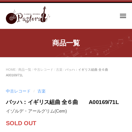
コ
ン
メ
テ
ニ
ュ
ン
ー
ツ
商品一覧
へ
ス
キ
ッ
HOME
/
商品一覧
/
中古レコード
/
古楽
/
バッハ：イギリス組曲 全６曲
プ
A00169/71L
中古レコード
古楽
/
バッハ：イギリス組曲 全６曲 A00169/71L
イゾルデ・アールグリム(Cem)
SOLD OUT