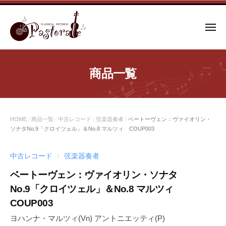
コ
ン
メ
テ
ニ
ュ
ン
ー
ツ
商品一覧
へ
ス
キ
ッ
HOME
/
商品一覧
/
中古レコード
/
弦楽器奏者
/
ベートーヴェン：ヴァイオリン・
プ
ソナタNo.9「クロイツェル」＆No.8 マルツィ COUP003
中古レコード
弦楽器奏者
/
ベートーヴェン：ヴァイオリン・ソナタ
No.9「クロイツェル」＆No.8 マルツィ
COUP003
ヨハンナ・マルツィ(Vn) アントニエッティ(P)