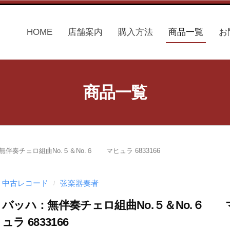
HOME
店舗案内
購入方法
商品一覧
お
商品一覧
伴奏チェロ組曲No.５＆No.６ マヒュラ 6833166
中古レコード
弦楽器奏者
/
バッハ：無伴奏チェロ組曲No.５＆No.６ 
ュラ 6833166