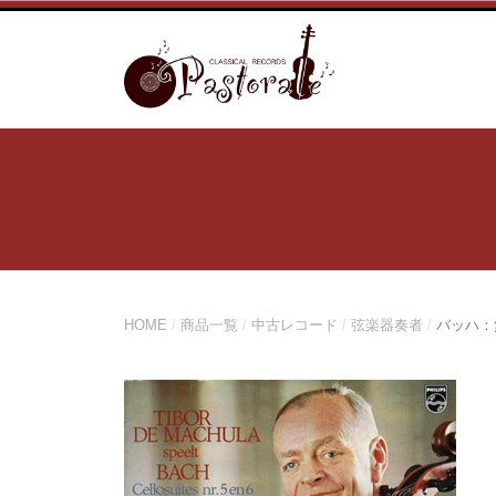
コ
ン
テ
ン
ツ
へ
ス
キ
ッ
プ
HOME
/
商品一覧
/
中古レコード
/
弦楽器奏者
/
バッハ：無