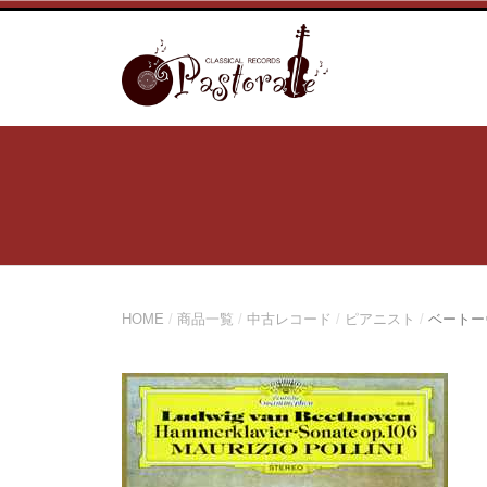
コ
ン
テ
ン
ツ
へ
ス
キ
ッ
プ
HOME
/
商品一覧
/
中古レコード
/
ピアニスト
/
ベートー