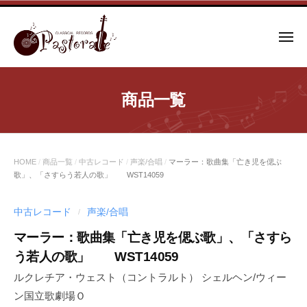
コ
ン
メ
テ
ニ
ュ
ン
ー
ツ
商品一覧
へ
ス
キ
ッ
HOME
/
商品一覧
/
中古レコード
/
声楽/合唱
/
マーラー：歌曲集「亡き児を偲ぶ
プ
歌」、「さすらう若人の歌」 WST14059
中古レコード
声楽/合唱
/
マーラー：歌曲集「亡き児を偲ぶ歌」、「さすら
う若人の歌」 WST14059
ルクレチア・ウェスト（コントラルト） シェルヘン/ウィー
ン国立歌劇場Ｏ