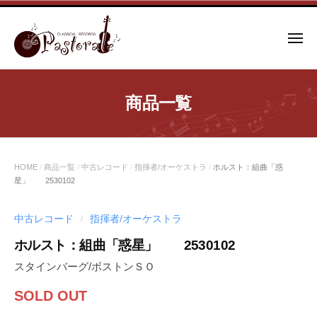
コ
ン
メ
テ
ニ
ュ
ン
ー
ツ
商品一覧
へ
ス
キ
ッ
HOME
/
商品一覧
/
中古レコード
/
指揮者/オーケストラ
/
ホルスト：組曲「惑
プ
星」 2530102
中古レコード
指揮者/オーケストラ
/
ホルスト：組曲「惑星」 2530102
スタインバーグ/ボストンＳＯ
SOLD OUT