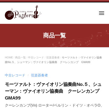
コ
ン
メ
テ
ニ
ュ
ン
ー
ツ
商品一覧
へ
ス
キ
ッ
HOME
/
商品一覧
/
中古レコード
/
弦楽器奏者
/
モーツァルト：ヴァイオリン協奏
プ
曲No.５、シューマン：ヴァイオリン協奏曲 クーレンカンプ GMA99
中古レコード
弦楽器奏者
/
モーツァルト：ヴァイオリン協奏曲No.５、シュ
ーマン：ヴァイオリン協奏曲 クーレンカンプ
GMA99
クーレンカンプ(Vn) ローター/ベルリン・ドイツ・オペラO、