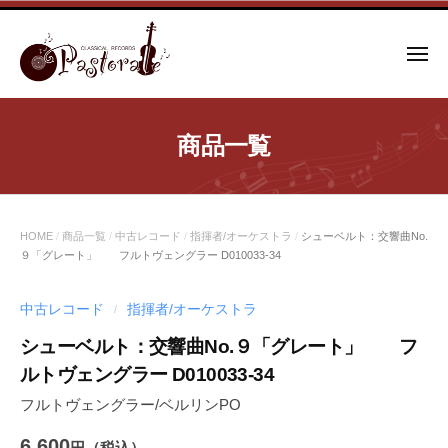
コ
ン
メ
テ
ニ
ュ
ン
ー
ツ
商品一覧
へ
ス
キ
ッ
HOME
/
商品一覧
/
中古レコード
/
指揮者/オーケストラ
/
シューベルト：交響曲No.
プ
９「グレート」 フルトヴェングラー D010033-34
中古レコード
指揮者/オーケストラ
/
シューベルト：交響曲No.９「グレート」 フ
ルトヴェングラー D010033-34
フルトヴェングラー/ベルリンPO
6,600
円（税込）