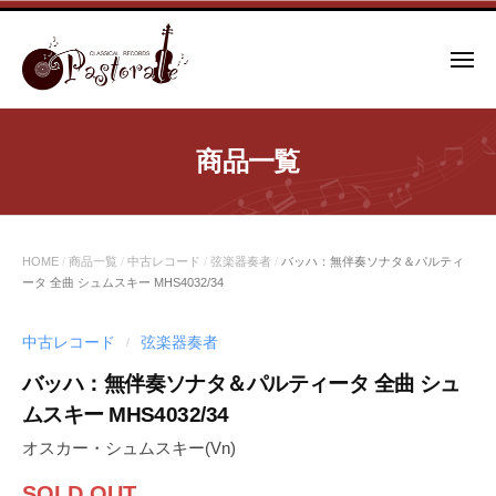
コ
ン
メ
テ
ニ
ュ
ン
ー
ツ
商品一覧
へ
ス
キ
ッ
HOME
/
商品一覧
/
中古レコード
/
弦楽器奏者
/
バッハ：無伴奏ソナタ＆パルティ
プ
ータ 全曲 シュムスキー MHS4032/34
中古レコード
弦楽器奏者
/
バッハ：無伴奏ソナタ＆パルティータ 全曲 シュ
ムスキー MHS4032/34
オスカー・シュムスキー(Vn)
SOLD OUT