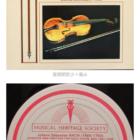
蓋開閉部少々傷み