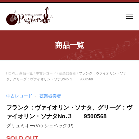
コ
ン
メ
テ
ニ
ュ
ン
ー
ツ
商品一覧
へ
ス
キ
ッ
HOME
/
商品一覧
/
中古レコード
/
弦楽器奏者
/
フランク：ヴァイオリン・ソナ
プ
タ、グリーグ：ヴァイオリン・ソナタNo.３ 9500568
中古レコード
弦楽器奏者
/
フランク：ヴァイオリン・ソナタ、グリーグ：ヴ
ァイオリン・ソナタNo.３ 9500568
グリュミオー(Vn) シェベック(P)
SOLD OUT