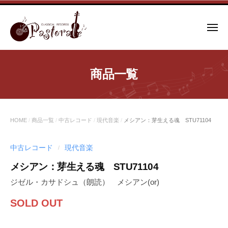
コ
ン
メ
テ
ニ
ュ
ン
ー
ツ
商品一覧
へ
ス
キ
ッ
HOME
/
商品一覧
/
中古レコード
/
現代音楽
/
メシアン：芽生える魂 STU71104
プ
中古レコード
現代音楽
/
メシアン：芽生える魂 STU71104
ジゼル・カサドシュ（朗読） メシアン(or)
SOLD OUT