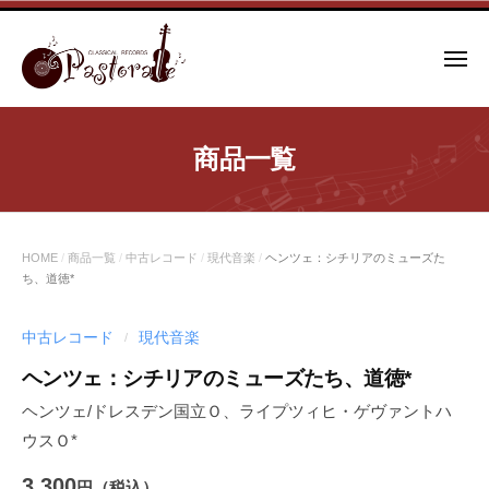
コ
ン
メ
テ
ニ
ュ
ン
ー
ツ
商品一覧
へ
ス
キ
ッ
HOME
/
商品一覧
/
中古レコード
/
現代音楽
/
ヘンツェ：シチリアのミューズた
プ
ち、道徳*
中古レコード
現代音楽
/
ヘンツェ：シチリアのミューズたち、道徳*
ヘンツェ/ドレスデン国立Ｏ、ライプツィヒ・ゲヴァントハ
ウスＯ*
3,300
円（税込）