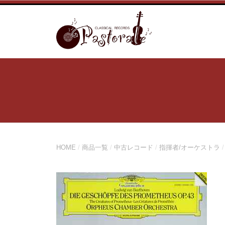
コ
ン
テ
ン
ツ
へ
ス
キ
ッ
プ
HOME
/
商品一覧
/
中古レコード
/
指揮者/オーケストラ