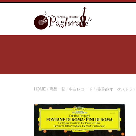
コ
ン
テ
ン
ツ
へ
ス
キ
ッ
プ
HOME
/
商品一覧
/
中古レコード
/
指揮者/オーケストラ