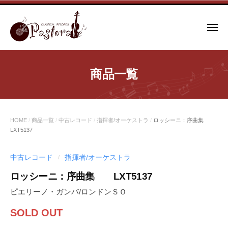
コ
ン
メ
テ
ニ
ュ
ン
ー
ツ
商品一覧
へ
ス
キ
ッ
HOME
/
商品一覧
/
中古レコード
/
指揮者/オーケストラ
/
ロッシーニ：序曲集
プ
LXT5137
中古レコード
指揮者/オーケストラ
/
ロッシーニ：序曲集 LXT5137
ピエリーノ・ガンバ/ロンドンＳＯ
SOLD OUT