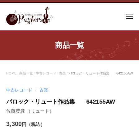
コ
ン
メ
テ
ニ
ュ
ン
ー
ツ
商品一覧
へ
ス
キ
ッ
HOME
/
商品一覧
/
中古レコード
/
古楽
/
バロック・リュート作品集 642155AW
プ
中古レコード
古楽
/
バロック・リュート作品集 642155AW
佐藤豊彦 （リュート）
3,300
円（税込）