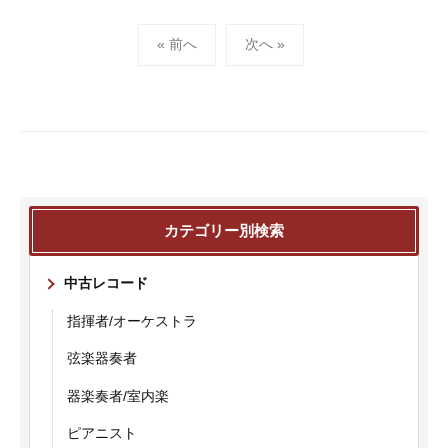
投
« 前へ
次へ »
稿
の
ペ
ー
ジ
送
り
カテゴリー別検索
中古レコード
指揮者/オーケストラ
弦楽器奏者
器楽奏者/室内楽
ピアニスト