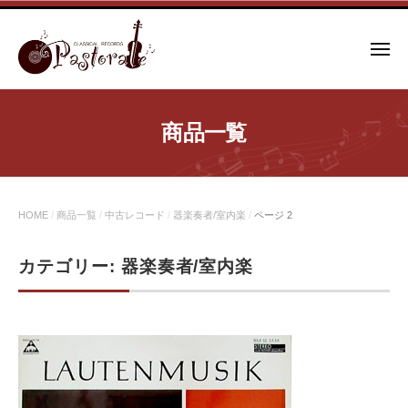
コ
ン
メ
テ
ニ
ュ
ン
ー
ツ
商品一覧
へ
ス
キ
ッ
HOME
/
商品一覧
/
中古レコード
/
器楽奏者/室内楽
/
ページ 2
プ
カテゴリー:
器楽奏者/室内楽