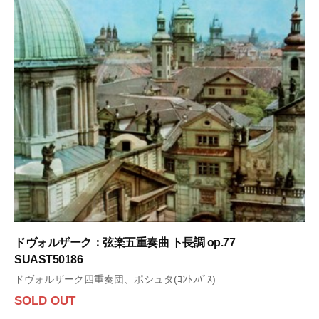
ドヴォルザーク：弦楽五重奏曲 ト長調 op.77
SUAST50186
ドヴォルザーク四重奏団、ポシュタ(ｺﾝﾄﾗﾊﾞｽ)
SOLD OUT