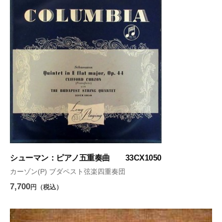
シューマン：ピアノ五重奏曲 33CX1050
カーゾン(P) ブダペスト弦楽四重奏団
7,700
円（税込）